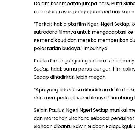
Dalam kesempatan jumpa pers, Putri Sia
memulai proses pengerjaan pertunjukan mu
“Terkait hak cipta film Ngeri Ngeri Sedap,
sutradara filmnya untuk mengadaptasi ke 
Kemendikbud dan mereka memberikan duku
pelestarian budaya,” imbuhnya
Paulus Simangungsong selaku sutradaran
Sedap
tidak sama persis dengan film asliny
Sedap dihadirkan lebih megah.
“Apa yang tidak bisa dihadirkan di film b
dan memperkuat versi filmnya,” sambung P
Selain Paulus, Ngeri Ngeri Sedap musikal m
dan Martahan Sitohang sebagai penasihat b
Siahaan dibantu Edwin Gideon Rajagukguk d