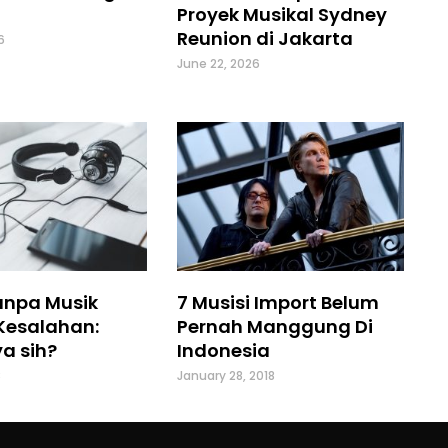
Proyek Musikal Sydney
Reunion di Jakarta
6
June 22, 2026
anpa Musik
7 Musisi Import Belum
Kesalahan:
Pernah Manggung Di
a sih?
Indonesia
8
January 28, 2018