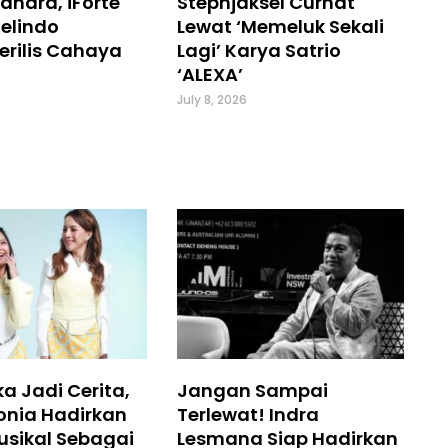
andra, iForte
Stephjaksel Curhat
elindo
Lewat ‘Memeluk Sekali
erilis Cahaya
Lagi’ Karya Satrio
‘ALEXA’
July 8, 2026
a Jadi Cerita,
Jangan Sampai
onia Hadirkan
Terlewat! Indra
usikal Sebagai
Lesmana Siap Hadirkan