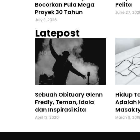
Bocorkan Pula Mega
Pelita
Proyek 30 Tahun
June 27, 202
July 8, 2026
Latepost
Sebuah Obituary Glenn
Hidup T
Fredly, Teman, Idola
Adalah 
dan Inspirasi Kita
Masak Iy
April 13, 2020
March 9, 201