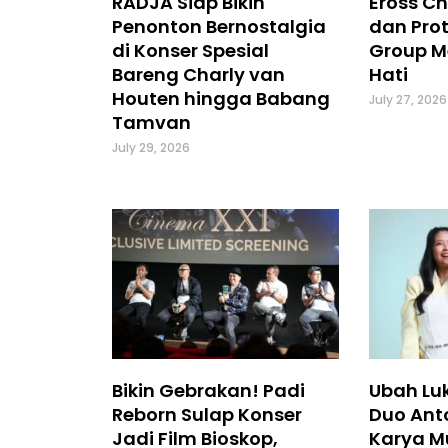
RADJA Siap Bikin
Eross Ch
Penonton Bernostalgia
dan Prot
di Konser Spesial
Group M
Bareng Charly van
Hati
Houten hingga Babang
July 27, 2026
Tamvan
July 29, 2026
Bikin Gebrakan! Padi
Ubah Luk
Reborn Sulap Konser
Duo Ant
Jadi Film Bioskop,
Karya M