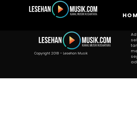
HO
A
Ad
se
ta
me
Copyright 2018 – Lesehan Musik
se
ad