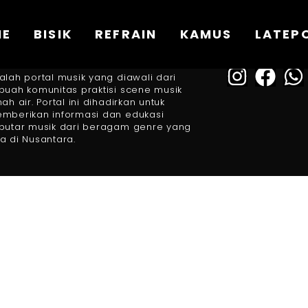
ME
BISIK
REFRAIN
KAMUS
LATEP
FOLLOW US
BOUT US
alah portal musik yang diawali dari
buah komunitas praktisi scene musik
nah air. Portal ini dihadirkan untuk
mberikan informasi dan edukasi
putar musik dari beragam genre yang
a di Nusantara.