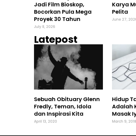
Jadi Film Bioskop,
Karya M
Bocorkan Pula Mega
Pelita
Proyek 30 Tahun
June 27, 202
July 8, 2026
Latepost
Sebuah Obituary Glenn
Hidup T
Fredly, Teman, Idola
Adalah 
dan Inspirasi Kita
Masak Iy
April 13, 2020
March 9, 201