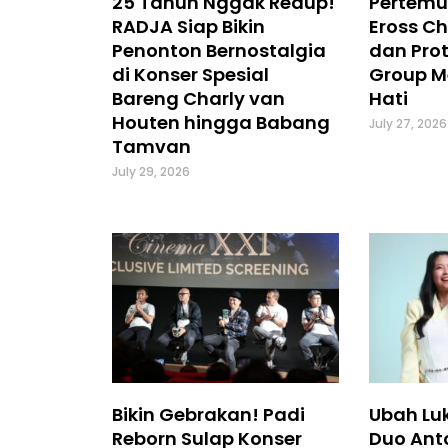
25 Tahun Nggak Redup!
Pertemu
RADJA Siap Bikin
Eross Ch
Penonton Bernostalgia
dan Prot
di Konser Spesial
Group M
Bareng Charly van
Hati
Houten hingga Babang
July 27, 2026
Tamvan
July 29, 2026
Bikin Gebrakan! Padi
Ubah Luk
Reborn Sulap Konser
Duo Ant