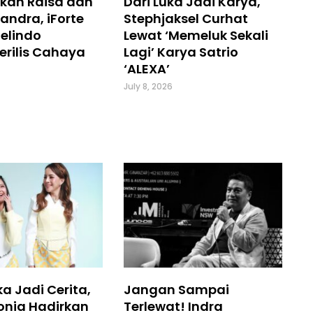
kan Raisa dan
Dari Luka Jadi Karya,
andra, iForte
Stephjaksel Curhat
elindo
Lewat ‘Memeluk Sekali
erilis Cahaya
Lagi’ Karya Satrio
‘ALEXA’
July 8, 2026
a Jadi Cerita,
Jangan Sampai
onia Hadirkan
Terlewat! Indra