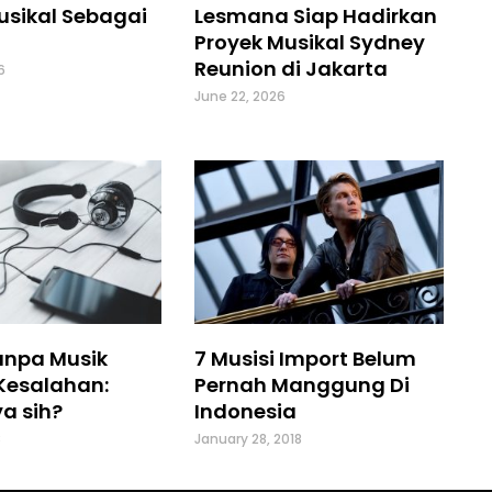
usikal Sebagai
Lesmana Siap Hadirkan
Proyek Musikal Sydney
Reunion di Jakarta
6
June 22, 2026
anpa Musik
7 Musisi Import Belum
Kesalahan:
Pernah Manggung Di
a sih?
Indonesia
8
January 28, 2018