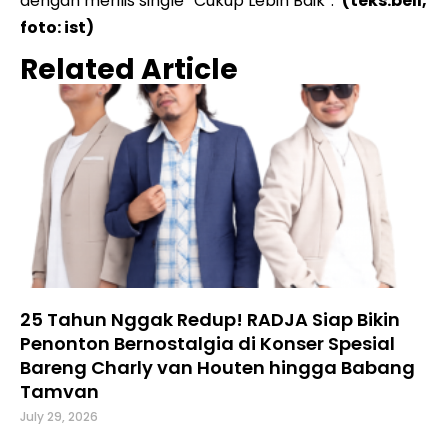
dengan merilis single “Cukup Lebih Baik”.
(teks:bell,
foto: ist)
Related Article
25 Tahun Nggak Redup! RADJA Siap Bikin
Penonton Bernostalgia di Konser Spesial
Bareng Charly van Houten hingga Babang
Tamvan
July 29, 2026