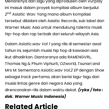
Menariknya dari lagu yang diproduseri oleh Vurplay
ini masuk dalam proyek kompilasi album berjudul
nd
2
Asiatic Wav
. Yang mana album kompilasi
tersebut dibidani oleh Asiatic Records, sub label dari
Warner Music Asia untuk mendukung talenta musik
hip-hop dan rap terbaik dari seluruh wilayah Asia.
Dalam
Asiatic.wav Vol 1
yang rilis di semester awal
tahun ini, sejumlah musisi hip hop di kawasan asia
ikut dihadirkan. Diantaranya ada RAMENGVRL,
Thomas Ng & Phum Viphurit, OZworld, Tsunari and
Mrs M. Sementara
Asiatic.wav Vol.2 EP
dengan
Shoe
sebagai
track
pertama, akan berisi lagu-lagu dari
musisi lintas genre dari negara Asia yang
direncanakan rilis dalam waktu dekat.
(ryka / foto :
dok. Warner Music Indonesia)
Related Article