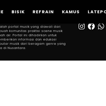
ME
BISIK
REFRAIN
KAMUS
LATEP
FOLLOW US
BOUT US
alah portal musik yang diawali dari
buah komunitas praktisi scene musik
nah air. Portal ini dihadirkan untuk
mberikan informasi dan edukasi
putar musik dari beragam genre yang
a di Nusantara.