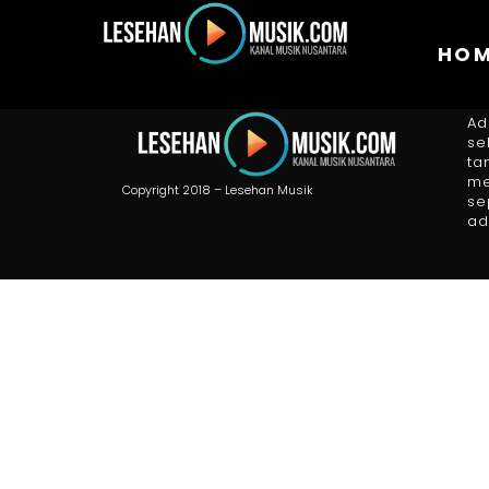
HO
A
Ad
se
ta
me
Copyright 2018 – Lesehan Musik
se
ad