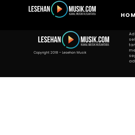
HO
A
Ad
se
ta
me
Copyright 2018 – Lesehan Musik
se
ad