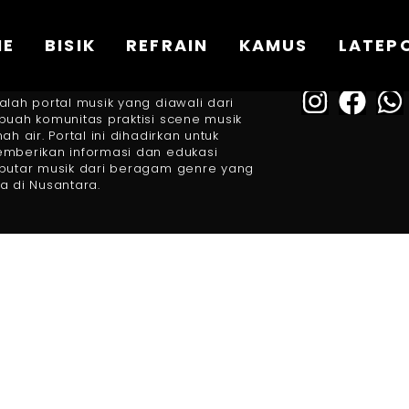
ME
BISIK
REFRAIN
KAMUS
LATEP
FOLLOW US
BOUT US
alah portal musik yang diawali dari
buah komunitas praktisi scene musik
nah air. Portal ini dihadirkan untuk
mberikan informasi dan edukasi
putar musik dari beragam genre yang
a di Nusantara.