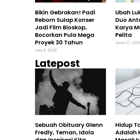
Bikin Gebrakan! Padi
Ubah Luk
Reborn Sulap Konser
Duo Ant
Jadi Film Bioskop,
Karya M
Bocorkan Pula Mega
Pelita
Proyek 30 Tahun
June 27, 202
July 8, 2026
Latepost
Sebuah Obituary Glenn
Hidup T
Fredly, Teman, Idola
Adalah 
dan Inspirasi Kita
Masak Iy