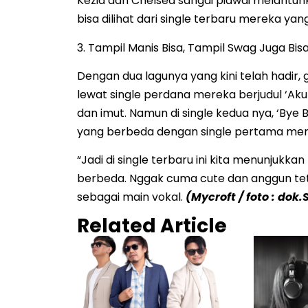
Kezia dan Chelsea sangai piawai melant
bisa dilihat dari single terbaru mereka yan
3. Tampil Manis Bisa, Tampil Swag Juga Bisa
Dengan dua lagunya yang kini telah hadir, g
lewat single perdana mereka berjudul ‘Ak
dan imut. Namun di single kedua nya, ‘Bye 
yang berbeda dengan single pertama mer
“Jadi di single terbaru ini kita menunjukka
berbeda. Nggak cuma cute dan anggun tetapi 
sebagai main vokal.
(Mycroft / foto : dok.
Related Article