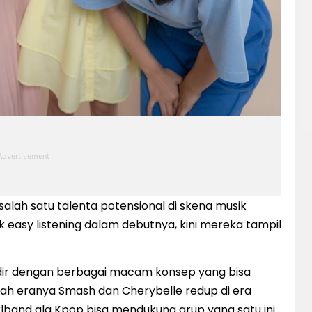
alah satu talenta potensional di skena musik
easy listening dalam debutnya, kini mereka tampil
dir dengan berbagai macam konsep yang bisa
telah eranya Smash dan Cherybelle redup di era
lband ala Kpop bisa mendukung grup yang satu ini.