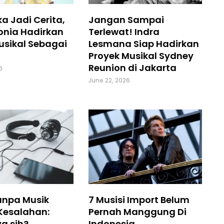
a Jadi Cerita,
Jangan Sampai
onia Hadirkan
Terlewat! Indra
usikal Sebagai
Lesmana Siap Hadirkan
Proyek Musikal Sydney
Reunion di Jakarta
6
June 22, 2026
anpa Musik
7 Musisi Import Belum
Kesalahan:
Pernah Manggung Di
a sih?
Indonesia