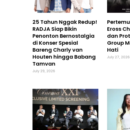
25 Tahun Nggak Redup!
Pertemu
RADJA Siap Bikin
Eross Ch
Penonton Bernostalgia
dan Prot
di Konser Spesial
Group M
Bareng Charly van
Hati
Houten hingga Babang
July 27, 2026
Tamvan
July 29, 2026