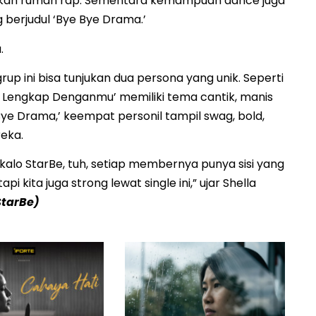
unkan rumah rap. Sementara kemampuan dance juga
g berjudul ‘Bye Bye Drama.’
.
rup ini bisa tunjukan dua persona yang unik. Seperti
u Lengkap Denganmu’ memiliki tema cantik, manis
Bye Drama,’ keempat personil tampil swag, bold,
eka.
n kalo StarBe, tuh, setiap membernya punya sisi yang
kita juga strong lewat single ini,” ujar Shella
StarBe)