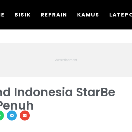
ME
BISIK
REFRAIN
KAMUS
LATEP
nd Indonesia StarBe
 Penuh