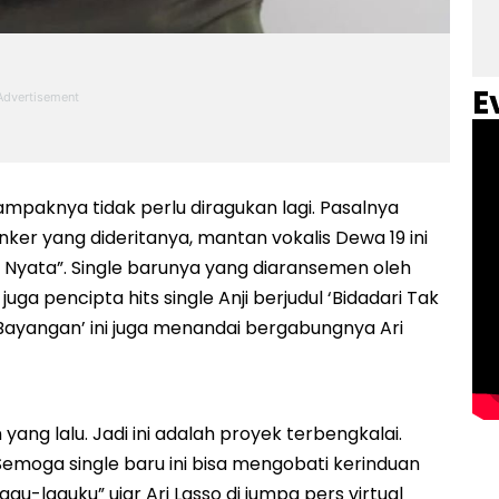
E
mpaknya tidak perlu diragukan lagi. Pasalnya
er yang dideritanya, mantan vokalis Dewa 19 ini
Itu Nyata”. Single barunya yang diaransemen oleh
ga pencipta hits single Anji berjudul ‘Bidadari Tak
 Bayangan’ ini juga menandai bergabungnya Ari
 yang lalu. Jadi ini adalah proyek terbengkalai.
Semoga single baru ini bisa mengobati kerinduan
-laguku” ujar Ari Lasso di jumpa pers virtual