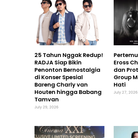
25 Tahun Nggak Redup!
Pertemu
RADJA Siap Bikin
Eross Ch
Penonton Bernostalgia
dan Prot
di Konser Spesial
Group M
Bareng Charly van
Hati
Houten hingga Babang
July 27, 2026
Tamvan
July 29, 2026