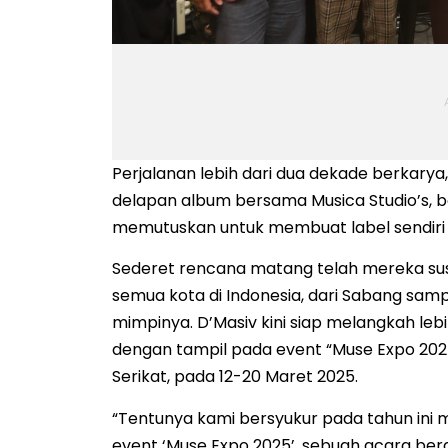
Perjalanan lebih dari dua dekade berkarya,
delapan album bersama Musica Studio’s, ban
memutuskan untuk membuat label sendiri 
Sederet rencana matang telah mereka susu
semua kota di Indonesia, dari Sabang samp
mimpinya. D’Masiv kini siap melangkah le
dengan tampil pada event “Muse Expo 2025”
Serikat, pada 12-20 Maret 2025.
“Tentunya kami bersyukur pada tahun ini
event ‘Muse Expo 2025’, sebuah acara bergen