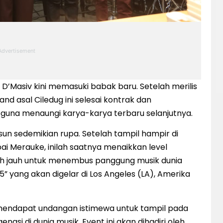
 D’Masiv kini memasuki babak baru. Setelah merilis
d asal Ciledug ini selesai kontrak dan
guna menaungi karya-karya terbaru selanjutnya.
n sedemikian rupa. Setelah tampil hampir di
ai Merauke, inilah saatnya menaikkan level
bih jauh untuk menembus panggung musik dunia
 yang akan digelar di Los Angeles (LA), Amerika
 mendapat undangan istimewa untuk tampil pada
gsi di dunia musik. Event ini akan dihadiri oleh