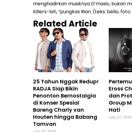
menghadirkan musiknya D’masiv, bukan miri
Killers-lah, “pungkas Rian. (teks: bello, foto
Related Article
25 Tahun Nggak Redup!
Pertemu
RADJA Siap Bikin
Eross Ch
Penonton Bernostalgia
dan Prot
di Konser Spesial
Group M
Bareng Charly van
Hati
Houten hingga Babang
July 27, 2026
Tamvan
July 29, 2026