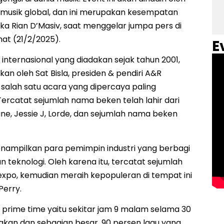
 musik global, dan ini merupakan kesempatan
uka Rian D’Masiv, saat menggelar jumpa pers di
at (21/2/2025).
E
nternasional yang diadakan sejak tahun 2001,
kan oleh Sat Bisla, presiden & pendiri A&R
 salah satu acara yang dipercaya paling
Tercatat sejumlah nama beken telah lahir dari
eane, Jessie J, Lorde, dan sejumlah nama beken
menampilkan para pemimpin industri yang berbagi
teknologi. Oleh karena itu, tercatat sejumlah
expo, kemudian meraih kepopuleran di tempat ini
Perry.
m prime time yaitu sekitar jam 9 malam selama 30
akan dan sebagian besar, 90 persen lagu yang