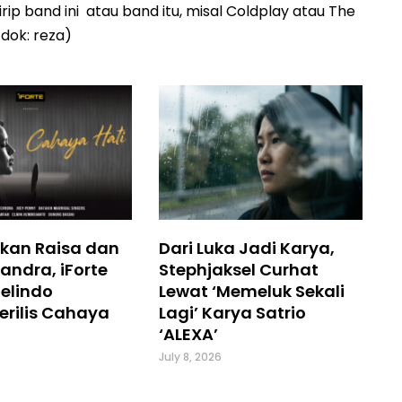
p band ini atau band itu, misal Coldplay atau The
: dok: reza)
kan Raisa dan
Dari Luka Jadi Karya,
andra, iForte
Stephjaksel Curhat
elindo
Lewat ‘Memeluk Sekali
erilis Cahaya
Lagi’ Karya Satrio
‘ALEXA’
July 8, 2026