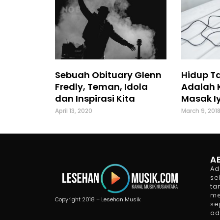
Sebuah Obituary Glenn
Hidup T
Fredly, Teman, Idola
Adalah 
dan Inspirasi Kita
Masak Iy
April 13, 2020
March 9, 201
A
Ad
se
ta
me
Copyright 2018 – Lesehan Musik
se
ad