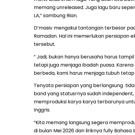
memang unreleased. Juga lagu baru seperti 
LA,” sambung Rian.
D’masiv mengakui tantangan terbesar pada
Ramadan. Hal ini memerlukan persiapan e
tersebut.
” Jadi, bukan hanya berusaha harus tampi
tetapi juga menjaga ibadah puasa. Karena d
berbeda, kami harus menjaga tubuh tetap fit
Tenyata persiapan yang berlangsung tidak
band yang statusrnya sudah independent, 
memproduksi karya karya terbarunya untu
Inggris.
“Kita memang langsung segera memproduks
di bulan Mei 2026 dan liriknya fully Bahasa 