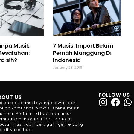
anpa Musik
7 Musisi Import Belum
Kesalahan:
Pernah Manggung Di
a sih?
Indonesia
8
January 28, 2018
FOLLOW US
BOUT US
alah portal musik yang diawali dari
buah komunitas praktisi scene musik
nah air. Portal ini dihadirkan untuk
mberikan informasi dan edukasi
putar musik dari beragam genre yang
a di Nusantara.