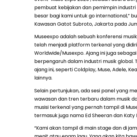
pembuat kebijakan dan pemimpin industri
besar bagi kami untuk go international,” b
Kawasan Gatot Subroto, Jakarta pada Jum
Museexpo adalah sebuah konferensi musik i
telah menjadi platform terkenal yang didiri
Worldwide/Musexpo. Ajang ini juga sebagai
berpengaruh dalam industri musik global. 
ajang ini, seperti Coldplay, Muse, Adele, K
lainnya.
Selain pertunjukan, ada sesi panel yang 
wawasan dan tren terbaru dalam musik dan 
musisi terkenal yang pernah tampil di Mus
termasuk juga nama Ed Sheeran dan Katy 
“Kami akan tampil di main stage dan di ja
menit atau enam lagu. Yang akan kita baw