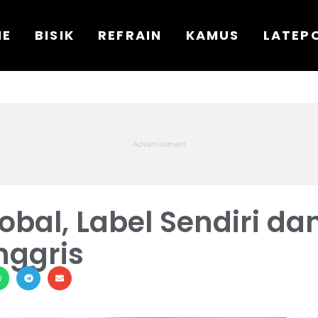
ME
BISIK
REFRAIN
KAMUS
LATEP
bal, Label Sendiri da
nggris