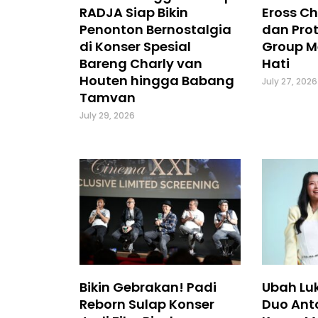
RADJA Siap Bikin
Eross Ch
Penonton Bernostalgia
dan Prot
di Konser Spesial
Group M
Bareng Charly van
Hati
Houten hingga Babang
July 27, 2026
Tamvan
July 29, 2026
Bikin Gebrakan! Padi
Ubah Luk
Reborn Sulap Konser
Duo Ant