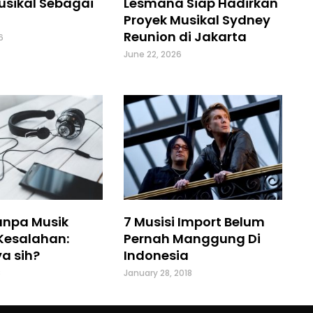
usikal Sebagai
Lesmana Siap Hadirkan
Proyek Musikal Sydney
Reunion di Jakarta
6
June 22, 2026
anpa Musik
7 Musisi Import Belum
Kesalahan:
Pernah Manggung Di
a sih?
Indonesia
8
January 28, 2018