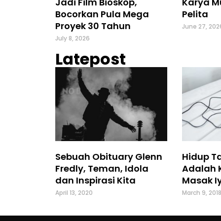
Jadi Film Bioskop,
Karya M
Bocorkan Pula Mega
Pelita
Proyek 30 Tahun
June 27, 202
July 8, 2026
Latepost
Sebuah Obituary Glenn
Hidup T
Fredly, Teman, Idola
Adalah 
dan Inspirasi Kita
Masak Iy
April 13, 2020
March 9, 201