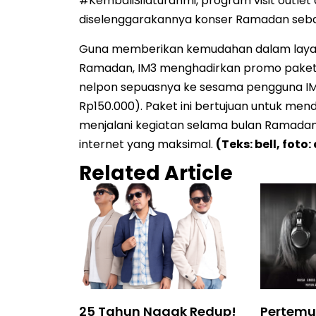
#KembaliSilaturahmi, program visit outle
diselenggarakannya konser Ramadan seba
Guna memberikan kemudahan dalam layana
Ramadan, IM3 menghadirkan promo paket 
nelpon sepuasnya ke sesama pengguna IM3
Rp150.000). Paket ini bertujuan untuk m
menjalani kegiatan selama bulan Ramada
internet yang maksimal.
(Teks: bell, foto: 
Related Article
25 Tahun Nggak Redup!
Pertemu