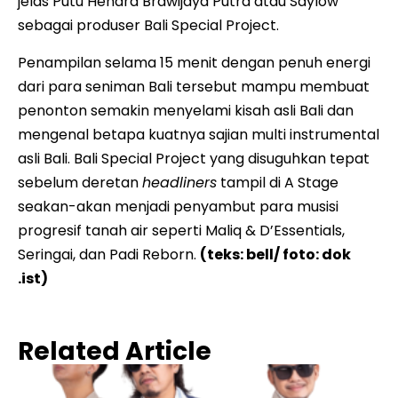
jelas Putu Hendra Brawijaya Putra atau Saylow
sebagai produser Bali Special Project.
Penampilan selama 15 menit dengan penuh energi
dari para seniman Bali tersebut mampu membuat
penonton semakin menyelami kisah asli Bali dan
mengenal betapa kuatnya sajian multi instrumental
asli Bali. Bali Special Project yang disuguhkan tepat
sebelum deretan
headliners
tampil di A Stage
seakan-akan menjadi penyambut para musisi
progresif tanah air seperti Maliq & D’Essentials,
Seringai, dan Padi Reborn.
(teks: bell/ foto: dok
.ist)
Related Article