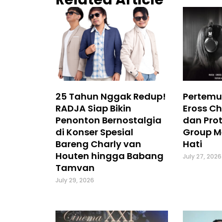
25 Tahun Nggak Redup!
Pertemu
RADJA Siap Bikin
Eross Ch
Penonton Bernostalgia
dan Prot
di Konser Spesial
Group M
Bareng Charly van
Hati
Houten hingga Babang
July 27, 2026
Tamvan
July 29, 2026