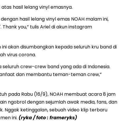
tas hasil lelang vinyl emasnya.
 dengan hasil lelang vinyl emas NOAH malam ini,
Thank you,” tulis Ariel di akun instagram
ion ini akan disumbangkan kepada seluruh kru band di
h virus corona.
a seluruh crew-crew band yang ada di Indonesia.
manfaat dan membantu teman-teman crew,”
atuh pada Rabu (16/9), NOAH membuat acara 8 jam
elain ngobrol dengan sejumlah awak media, fans, dan
k. Nggak ketinggalan, sebuah video klip terbaru
men ini.
(ryka / foto : frameryks)