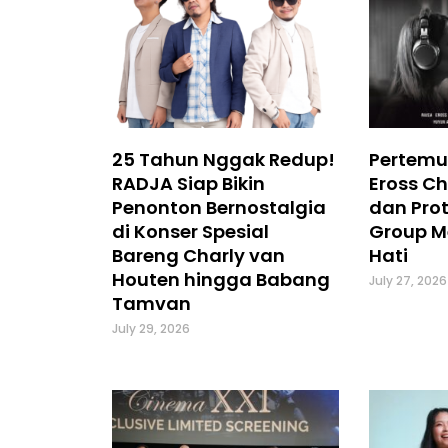
25 Tahun Nggak Redup!
Pertemu
RADJA Siap Bikin
Eross Ch
Penonton Bernostalgia
dan Prot
di Konser Spesial
Group M
Bareng Charly van
Hati
Houten hingga Babang
July 27, 2026
Tamvan
July 29, 2026