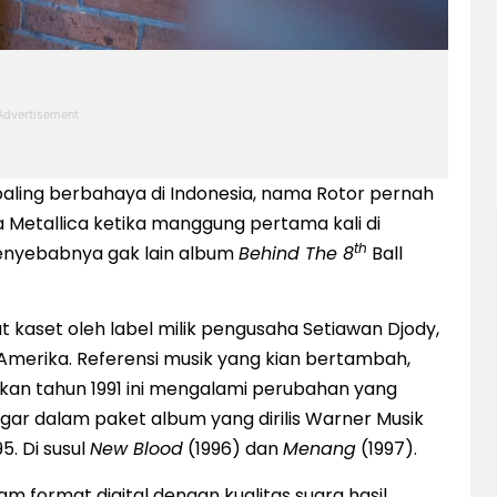
aling berbahaya di Indonesia, nama Rotor pernah
Metallica ketika manggung pertama kali di
th
 Penyebabnya gak lain album
Behind The 8
Ball
t kaset oleh label milik pengusaha Setiawan Djody,
Amerika. Referensi musik yang kian bertambah,
kan tahun 1991 ini mengalami perubahan yang
ngar dalam paket album yang dirilis Warner Musik
95. Di susul
New Blood
(1996) dan
Menang
(1997).
am format digital dengan kualitas suara hasil