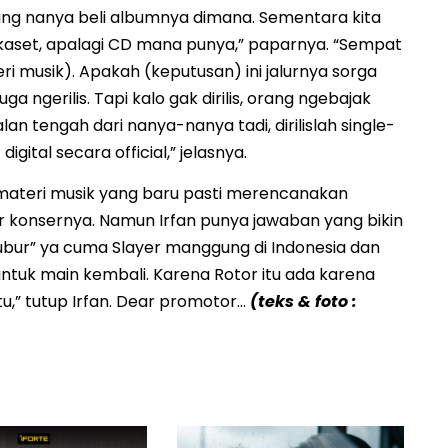
ang nanya beli albumnya dimana. Sementara kita
 kaset, apalagi CD mana punya,” paparnya. “Sempat
eri musik). Apakah (keputusan) ini jalurnya sorga
a ngerilis. Tapi kalo gak dirilis, orang ngebajak
an tengah dari nanya-nanya tadi, dirilislah single-
igital secara official,” jelasnya.
materi musik yang baru pasti merencanakan
 konsernya. Namun Irfan punya jawaban yang bikin
 “kubur” ya cuma Slayer manggung di Indonesia dan
untuk main kembali. Karena Rotor itu ada karena
tu,” tutup Irfan. Dear promotor…
(teks & foto :