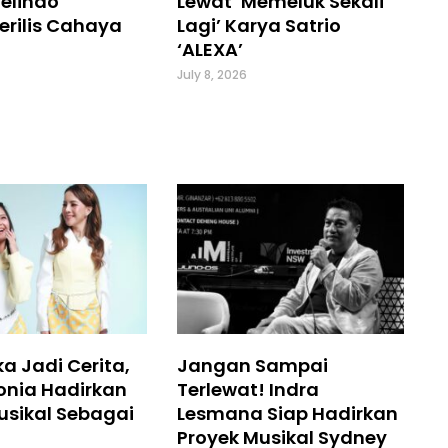
elindo
Lewat ‘Memeluk Sekali
erilis Cahaya
Lagi’ Karya Satrio
‘ALEXA’
July 8, 2026
a Jadi Cerita,
Jangan Sampai
onia Hadirkan
Terlewat! Indra
usikal Sebagai
Lesmana Siap Hadirkan
Proyek Musikal Sydney