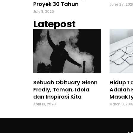
Proyek 30 Tahun
June 27, 202
July 8, 2026
Latepost
Sebuah Obituary Glenn
Hidup T
Fredly, Teman, Idola
Adalah 
dan Inspirasi Kita
Masak Iy
April 13, 2020
March 9, 201