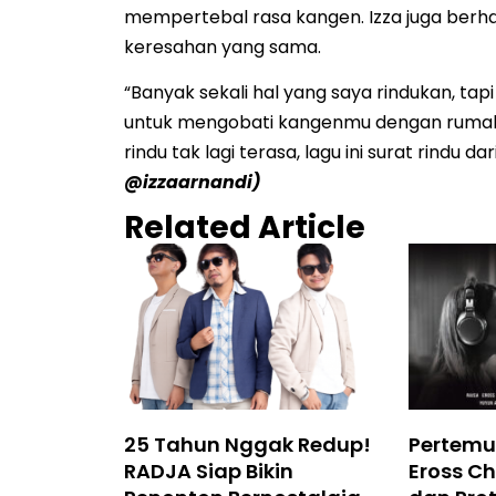
mempertebal rasa kangen. Izza juga berha
keresahan yang sama.
“Banyak sekali hal yang saya rindukan, tap
untuk mengobati kangenmu dengan rumah, k
rindu tak lagi terasa, lagu ini surat rindu 
@izzaarnandi)
Related Article
25 Tahun Nggak Redup!
Pertemu
RADJA Siap Bikin
Eross Ch