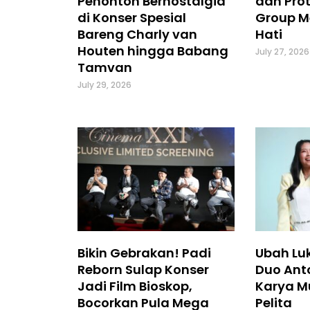
Penonton Bernostalgia
dan Prot
di Konser Spesial
Group M
Bareng Charly van
Hati
Houten hingga Babang
July 27, 2026
Tamvan
July 29, 2026
Bikin Gebrakan! Padi
Ubah Luk
Reborn Sulap Konser
Duo Ant
Jadi Film Bioskop,
Karya M
Bocorkan Pula Mega
Pelita