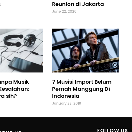
Reunion di Jakarta
6
June 22, 2026
anpa Musik
7 Musisi Import Belum
Kesalahan:
Pernah Manggung Di
a sih?
Indonesia
8
January 28, 2018
FOLLOW US