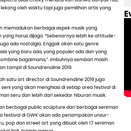
lekang oleh waktu tapi juga pemilihan artis yang
E
gin memadukan berbagai aspek musik yang
yang harus dijaga. “Sebenarnya lebih ke attitude-
 juga ada nostalgia. Enggak akan satu genre
isi yang baru ada, yang populer ada dan yang
-combine bagaimana,”. imbuhnya sembari masih
 tampil di Soundrenaline 2019.
ah satu art director di Soundrenaline 2019 juga
i yang akan menghiasi di setiap area festival di
 seru dan lebih dari sekedar hiburan musik.
gan berbagai public sculpture dari berbagai seniman
area festival di GWK akan ada penampakan unsur-
, pop dan street art yang dibuat oleh 17 seniman
okal Bali, “sambungnya.