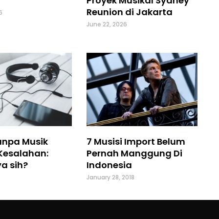
Proyek Musikal Sydney
Reunion di Jakarta
6
June 22, 2026
anpa Musik
7 Musisi Import Belum
Kesalahan:
Pernah Manggung Di
a sih?
Indonesia
8
January 28, 2018