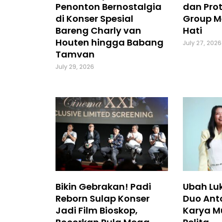
Penonton Bernostalgia
dan Prot
di Konser Spesial
Group M
Bareng Charly van
Hati
Houten hingga Babang
July 27, 2026
Tamvan
July 29, 2026
Bikin Gebrakan! Padi
Ubah Luk
Reborn Sulap Konser
Duo Ant
Jadi Film Bioskop,
Karya M