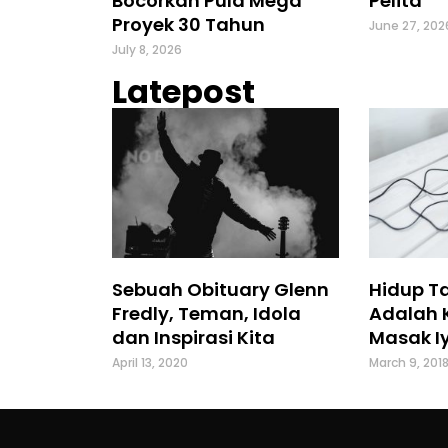
Bocorkan Pula Mega
Pelita
Proyek 30 Tahun
June 27, 202
July 8, 2026
Latepost
Sebuah Obituary Glenn
Hidup T
Fredly, Teman, Idola
Adalah 
dan Inspirasi Kita
Masak Iy
April 13, 2020
March 9, 201