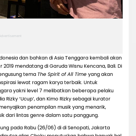
 Indonesia dan bahkan di Asia Tenggara kembali akan
r 2019 mendatang di Garuda Wisnu Kencana, Bali. Di
 mengusung tema
The Spirit of All Time
yang akan
nspirasi lewat ragam karya terbaik. Untuk
gara yakni level 7 melibatkan beberapa pelaku
lia Rizky ‘Ucup’, dan Kimo Rizky sebagai kurator
an menyajikan penampilan musik yang menarik,
dari lintas genre dalam satu panggung.
ung pada Rabu (26/06) di di Senopati, Jakarta
 Adiputra alias Choky menuturkan bahwa banyak hal,