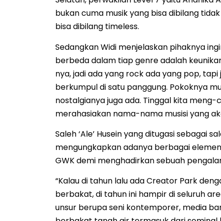
bukan cuma musik yang bisa dibilang tidak 
bisa dibilang timeless.
Sedangkan Widi menjelaskan pihaknya in
berbeda dalam tiap genre adalah keunikan 
nya, jadi ada yang rock ada yang pop, tapi
berkumpul di satu panggung. Pokoknya mus
nostalgianya juga ada. Tinggal kita meng
merahasiakan nama-nama musisi yang akan
Saleh ‘Ale’ Husein yang ditugasi sebagai sal
mengungkapkan adanya berbagai elemen sen
GWK demi menghadirkan sebuah pengalaman
“Kalau di tahun lalu ada Creator Park den
berbakat, di tahun ini hampir di seluruh 
unsur berupa seni kontemporer, media baru
berbakat tanah air termasuk dari seminal l