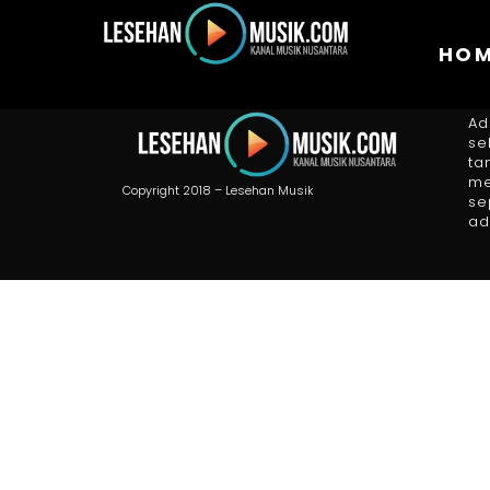
HO
A
Ad
se
ta
me
Copyright 2018 – Lesehan Musik
se
ad