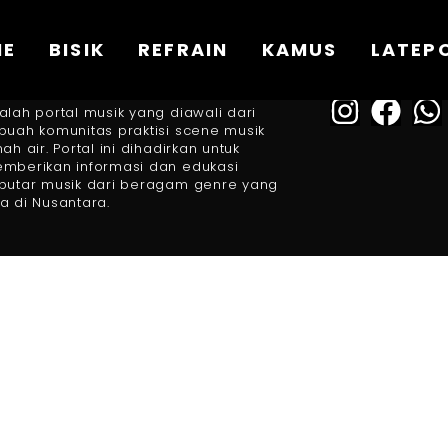
ME
BISIK
REFRAIN
KAMUS
LATEP
FOLLOW US
BOUT US
alah portal musik yang diawali dari
buah komunitas praktisi scene musik
nah air. Portal ini dihadirkan untuk
mberikan informasi dan edukasi
putar musik dari beragam genre yang
a di Nusantara.