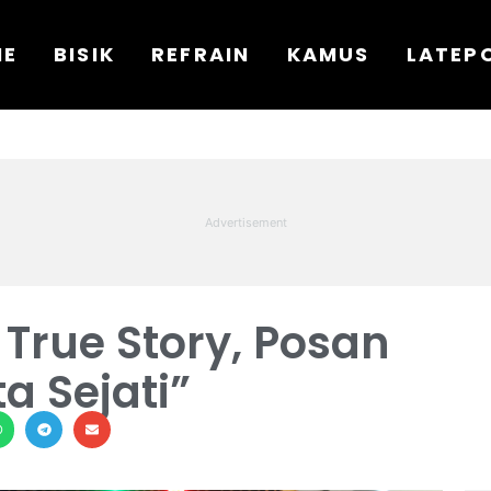
ME
BISIK
REFRAIN
KAMUS
LATEP
i True Story, Posan
ta Sejati”